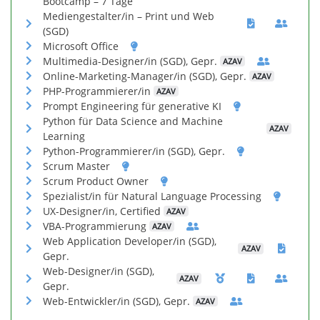
Bootcamp – 7 Tage
Mediengestalter/in – Print und Web
(SGD)
Microsoft Office
Multimedia-Designer/in (SGD), Gepr.
AZAV
Online-Marketing-Manager/in (SGD), Gepr.
AZAV
PHP-Programmierer/in
AZAV
Prompt Engineering für generative KI
Python für Data Science and Machine
AZAV
Learning
Python-Programmierer/in (SGD), Gepr.
Scrum Master
Scrum Product Owner
Spezialist/in für Natural Language Processing
UX-Designer/in, Certified
AZAV
VBA-Programmierung
AZAV
Web Application Developer/in (SGD),
AZAV
Gepr.
Web-Designer/in (SGD),
AZAV
Gepr.
Web-Entwickler/in (SGD), Gepr.
AZAV