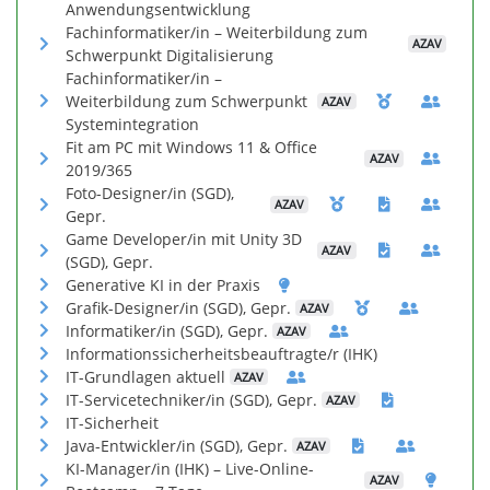
Anwendungsentwicklung
Fachinformatiker/in – Weiterbildung zum
AZAV
Schwerpunkt Digitalisierung
Fachinformatiker/in –
Weiterbildung zum Schwerpunkt
AZAV
Systemintegration
Fit am PC mit Windows 11 & Office
AZAV
2019/365
Foto-Designer/in (SGD),
AZAV
Gepr.
Game Developer/in mit Unity 3D
AZAV
(SGD), Gepr.
Generative KI in der Praxis
Grafik-Designer/in (SGD), Gepr.
AZAV
Informatiker/in (SGD), Gepr.
AZAV
Informationssicherheitsbeauftragte/r (IHK)
IT-Grundlagen aktuell
AZAV
IT-Servicetechniker/in (SGD), Gepr.
AZAV
IT-Sicherheit
Java-Entwickler/in (SGD), Gepr.
AZAV
KI-Manager/in (IHK) – Live-Online-
AZAV